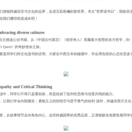
们便能跨越语言与文化的边界，走进五彩斑斓的新世界。本次“世界读书日”，我校语
给我们哪些惊喜成长吧！
ng diverse cultures
心仪书籍。从《中国古代寓言》《俗世奇人》里藏着大智慧的东方哲学，到《Harry Potte
 Quest》的奇妙使命之旅。
更是同学们跨文化选书的证明。大家在中西文本的碰撞中，学会用包容的心态欣赏多
and Critical Thinking
读中，同学们不再只是看热闹，而是练就了批判性思维与深度共情的能力。
，让我们学会向阳微笑；勇敢正义的孙悟空与坚守勇气的哈利·波特，跨越东西方文
质，从故事情节走向角色内心。这些跨越国界的优秀品质，正潜移默化地塑造着同学