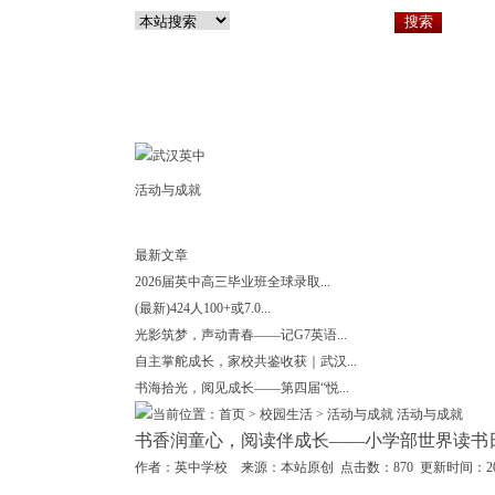
活动与成就
最新文章
2026届英中高三毕业班全球录取...
(最新)424人100+或7.0...
光影筑梦，声动青春——记G7英语...
自主掌舵成长，家校共鉴收获｜武汉...
书海拾光，阅见成长——第四届“悦...
当前位置：首页 > 校园生活 >
活动与成就
活动与成就
书香润童心，阅读伴成长——小学部世界读书
作者：英中学校 来源：本站原创 点击数：870 更新时间：2026