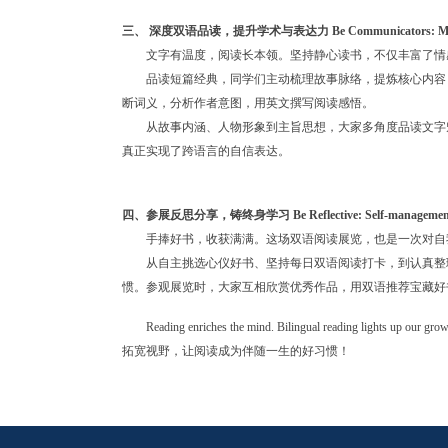
三、 深度双语品读，提升学术与表达力 Be Communicators: Mastering
文字有温度，阅读长本领。坚持静心读书，不仅丰富了情
品读短篇经典，同学们主动梳理故事脉络，提炼核心内容
断词义，分析作者意图，用英文撰写阅读感悟。
从故事内涵、人物形象到主旨思想，大家多角度品读文字
真正实现了跨语言的自信表达。
四、参展反思分享，铸终身学习 Be Reflective: Self-management and
手捧好书，收获满满。这场双语阅读展览，也是一次对自
从自主挑选心仪好书、坚持每日双语阅读打卡，到认真整
惯。参观展览时，大家互相欣赏优秀作品，用双语推荐宝藏好
Reading enriches the mind. Bilingual
拓宽视野，让阅读成为伴随一生的好习惯！