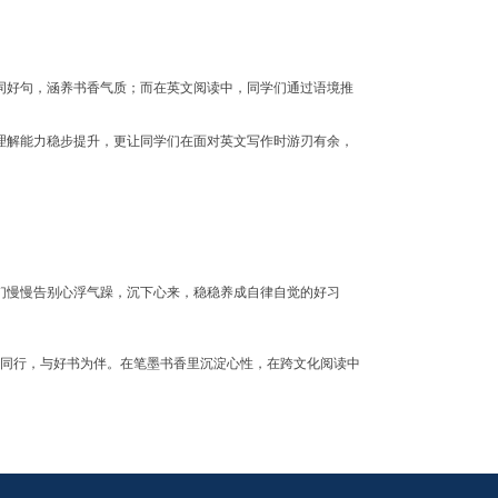
词好句，涵养书香气质；而在英文阅读中，同学们通过语境推
理解能力稳步提升，更让同学们在面对英文写作时游刃有余，
们慢慢告别心浮气躁，沉下心来，稳稳养成自律自觉的好习
活动为全新起点，从此与经典同行，与好书为伴。在笔墨书香里沉淀心性，在跨文化阅读中