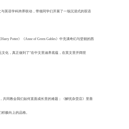
文与英语学科跨界联动，带领同学们开展了一场沉浸式的双语
r》《Anne of Green Gables》中充满奇幻与坚韧的西
元文化，真正做到了“在中文里涵养底蕴，在英文里开阔世
化，共同教会我们如何直面成长里的难题；《解忧杂货店》里善
们积极向上的品格。