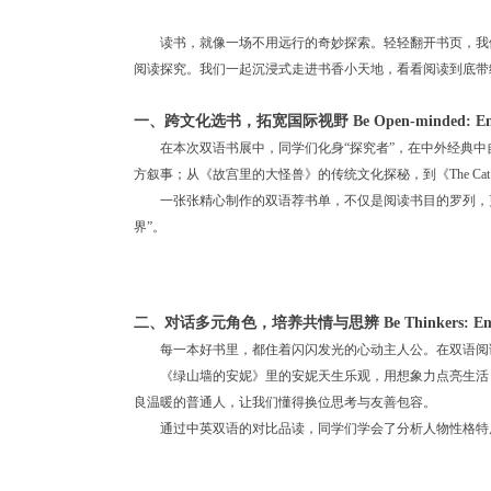
读书，就像一场不用远行的奇妙探索。轻轻翻开书页，我
阅读探究。我们一起沉浸式走进书香小天地，看看阅读到底带
一、跨文化选书，拓宽国际视野 Be Open-minded: Embraci
在本次双语书展中，同学们化身“探究者”，在中外经典中自主挑选
方叙事；从《故宫里的大怪兽》的传统文化探秘，到《The Cat’s
一张张精心制作的双语荐书单，不仅是阅读书目的罗列，
界”。
二、对话多元角色，培养共情与思辨 Be Thinkers: Empathy 
每一本好书里，都住着闪闪发光的心动主人公。在双语阅
《绿山墙的安妮》里的安妮天生乐观，用想象力点亮生活
良温暖的普通人，让我们懂得换位思考与友善包容。
通过中英双语的对比品读，同学们学会了分析人物性格特