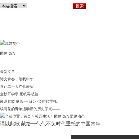
团建动态
关于英中
小
最新文章
诗文青春，颂我中华
喜迎二十大红歌表演
金秋开学季 杨帆再起航
谨以此歌 献给一代代不负时代重托...
续写党的青年运动新的历史荣光——...
当前位置：首页 > 校园生活 >
团建动态
团建动态
谨以此歌 献给一代代不负时代重托的中国青年