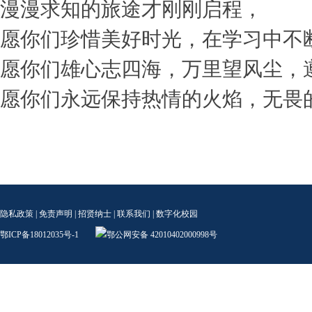
漫漫求知的旅途才刚刚启程，
愿你们珍惜美好时光，在学习中不
愿你们雄心志四海，万里望风尘，
愿你们永远保持热情的火焰，无畏
隐私政策
|
免责声明
|
招贤纳士
|
联系我们
|
数字化校园
鄂ICP备18012035号-1
鄂公网安备 42010402000998号